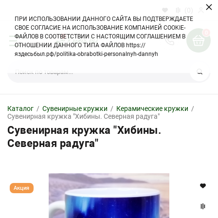
×
(0)
ПРИ ИСПОЛЬЗОВАНИИ ДАННОГО САЙТА ВЫ ПОДТВЕРЖДАЕТЕ
СВОЕ СОГЛАСИЕ НА ИСПОЛЬЗОВАНИЕ КОМПАНИЕЙ COOKIE-
0
ФАЙЛОВ В СООТВЕТСТВИИ С НАСТОЯЩИМ СОГЛАШЕНИЕМ В
ОТНОШЕНИИ ДАННОГО ТИПА ФАЙЛОВ https://
яздесьбыл.рф/politika-obrabotki-personalnyh-dannyh
Керамические кружки
Кружки с приколом
Термонаклейки на одежду
Сувенирные кружки
Най
Виниловые наклейки
Тематические кружки
Подарочные кружки
Каталог
/
Сувенирные кружки
/
Керамические кружки
/
Сувенирная кружка "Хибины. Северная радуга"
Кофейные кружки
Кружки на заказ
Сувенирная кружка "Хибины.
Северная радуга"
Сувенирные наклейки
Акция