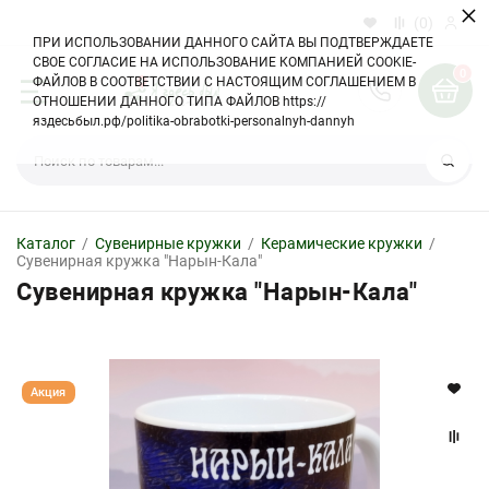
×
(0)
ПРИ ИСПОЛЬЗОВАНИИ ДАННОГО САЙТА ВЫ ПОДТВЕРЖДАЕТЕ
СВОЕ СОГЛАСИЕ НА ИСПОЛЬЗОВАНИЕ КОМПАНИЕЙ COOKIE-
0
ФАЙЛОВ В СООТВЕТСТВИИ С НАСТОЯЩИМ СОГЛАШЕНИЕМ В
ОТНОШЕНИИ ДАННОГО ТИПА ФАЙЛОВ https://
яздесьбыл.рф/politika-obrabotki-personalnyh-dannyh
Керамические кружки
Кружки с приколом
Термонаклейки на одежду
Сувенирные кружки
Най
Виниловые наклейки
Тематические кружки
Подарочные кружки
Каталог
/
Сувенирные кружки
/
Керамические кружки
/
Сувенирная кружка "Нарын-Кала"
Кофейные кружки
Кружки на заказ
Сувенирная кружка "Нарын-Кала"
Сувенирные наклейки
Акция