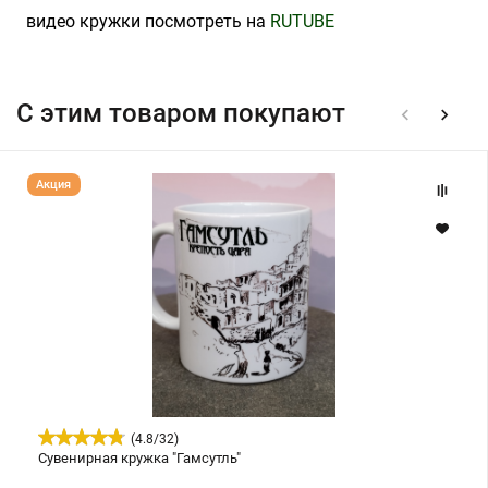
видео кружки посмотреть на
RUTUBE
С этим товаром покупают
Сувенирная
Акция
кружка
"Гамсутль"
(
4.8
/
32
)
Сувенирная кружка "Гамсутль"